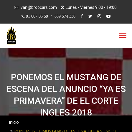
Pasar
ivan@broocars.com
Lunes - Viernes 9:00 - 19:00
al
91 007 05 59
/
659 574 330
contenido
principal
PONEMOS EL MUSTANG DE
ESCENA DEL ANUNCIO “YA ES
PRIMAVERA” DE EL CORTE
INGLES 2018
Inicio
PONEMOS EL MUSTANG DE ESCENA DEL ANUNCIO