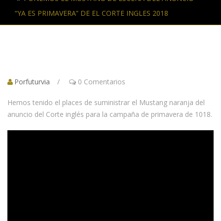
“YA ES PRIMAVERA” DE EL CORTE INGLES 2018
Por
futurvia
/
0 Comentarios
Hemos tenido el places de suministrar el Mustang naranja del
anuncio del Corte inglés para la campaña de primavera de 1018.